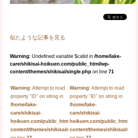
似たような記事を見る
Warning
: Undefined variable $catid in
/home/lake-
care/shikisai-hoikuen.com/public_html/wp-
content/themes/shikisai/single.php
on line
71
Warning
: Attempt to read
Warning
: Attempt to read
property "ID" on string in
property "ID" on string in
/home/lake-
/home/lake-
care/shikisai-
care/shikisai-
hoikuen.com/public_html/wp-
hoikuen.com/public_html/wp
content/themes/shikisai/single.php
content/themes/shikisai/sing
on line
77
on line
77