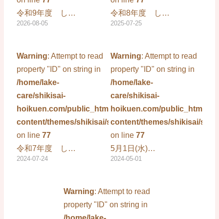
令和9年度 し…
令和8年度 し…
2026-08-05
2025-07-25
Warning
: Attempt to read
Warning
: Attempt to read
property "ID" on string in
property "ID" on string in
/home/lake-
/home/lake-
care/shikisai-
care/shikisai-
hoikuen.com/public_html/wp-
hoikuen.com/public_html/wp
content/themes/shikisai/single.php
content/themes/shikisai/sing
on line
77
on line
77
令和7年度 し…
5月1日(水)…
2024-07-24
2024-05-01
Warning
: Attempt to read
property "ID" on string in
/home/lake-