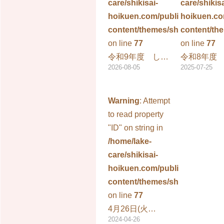
care/shikisai-
care/shikisa
hoikuen.com/public_html/wp-
hoikuen.co
content/themes/shikisai/singl
content/the
on line
77
on line
77
令和9年度 し…
令和8年度
2026-08-05
2025-07-25
Warning
: Attempt
to read property
"ID" on string in
/home/lake-
care/shikisai-
hoikuen.com/public_html/wp-
content/themes/shikisai/singl
on line
77
4月26日(火…
2024-04-26