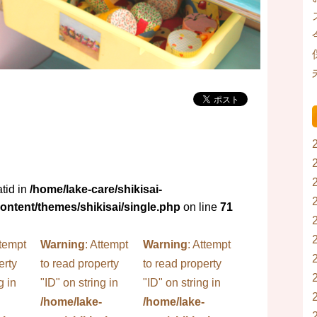
tid in
/home/lake-care/shikisai-
ntent/themes/shikisai/single.php
on line
71
ttempt
Warning
: Attempt
Warning
: Attempt
erty
to read property
to read property
g in
"ID" on string in
"ID" on string in
/home/lake-
/home/lake-