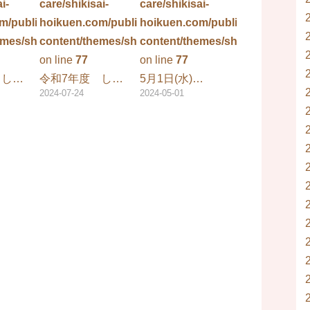
i-
care/shikisai-
care/shikisai-
m/public_html/wp-
hoikuen.com/public_html/wp-
hoikuen.com/public_html/wp-
e.php
mes/shikisai/single.php
content/themes/shikisai/single.php
content/themes/shikisai/single.
on line
77
on line
77
 し…
令和7年度 し…
5月1日(水)…
2024-07-24
2024-05-01
e.php