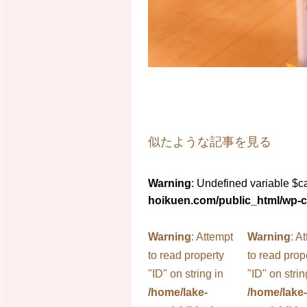
似たような記事を見る
Warning
: Undefined variable $ca
hoikuen.com/public_html/wp-co
Warning
: Attempt
Warning
: A
to read property
to read prop
"ID" on string in
"ID" on strin
/home/lake-
/home/lake-