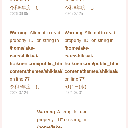
令和9年度 し…
令和8年度 し…
2026-08-05
2025-07-25
Warning
: Attempt to read
Warning
: Attempt to read
property "ID" on string in
property "ID" on string in
/home/lake-
/home/lake-
care/shikisai-
care/shikisai-
hoikuen.com/public_html/wp-
hoikuen.com/public_html/wp
content/themes/shikisai/single.php
content/themes/shikisai/sing
on line
77
on line
77
令和7年度 し…
5月1日(水)…
2024-07-24
2024-05-01
Warning
: Attempt to read
property "ID" on string in
/home/lake-