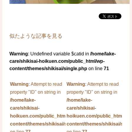
似たような記事を見る
Warning
: Undefined variable $catid in
/home/lake-
care/shikisai-hoikuen.com/public_html/wp-
content/themes/shikisai/single.php
on line
71
Warning
: Attempt to read
Warning
: Attempt to read
property "ID" on string in
property "ID" on string in
/home/lake-
/home/lake-
care/shikisai-
care/shikisai-
hoikuen.com/public_html/wp-
hoikuen.com/public_html/wp
content/themes/shikisai/single.php
content/themes/shikisai/sing
on line
77
on line
77