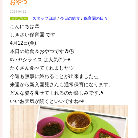
おやつ
2024-04-12
スタッフ日誌
/
今日の給食
/
保育園の日々
カテゴリー
こんにちは😊
しきさい保育園 です
4月12日(金)
本日の給食＆おやつです🍪🕒
#ハヤシライス は人気(*¨)~♥
たくさん食べてくれました♡
今週も無事に終わることが出来ました·͜· ︎︎
来週から新入園児さんも通常保育になります。
どんな姿を見せてくれるのか楽しみです🎶
いいお天気が続くといいですね🌞