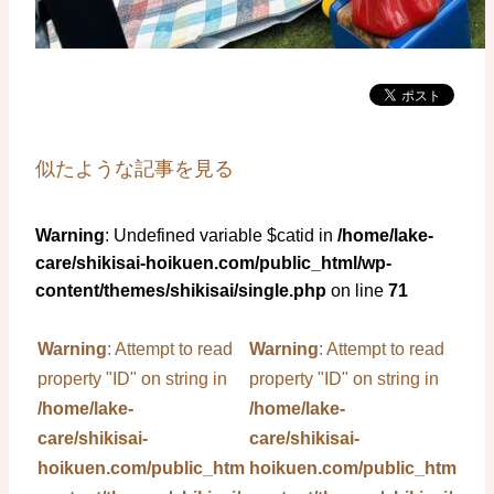
似たような記事を見る
Warning
: Undefined variable $catid in
/home/lake-
care/shikisai-hoikuen.com/public_html/wp-
content/themes/shikisai/single.php
on line
71
Warning
: Attempt to read
Warning
: Attempt to read
property "ID" on string in
property "ID" on string in
/home/lake-
/home/lake-
care/shikisai-
care/shikisai-
hoikuen.com/public_html/wp-
hoikuen.com/public_html/wp