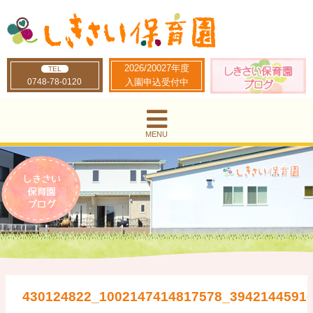
2026/20027年度
TEL
0748-78-0120
入園申込受付中
MENU
430124822_1002147414817578_3942144591