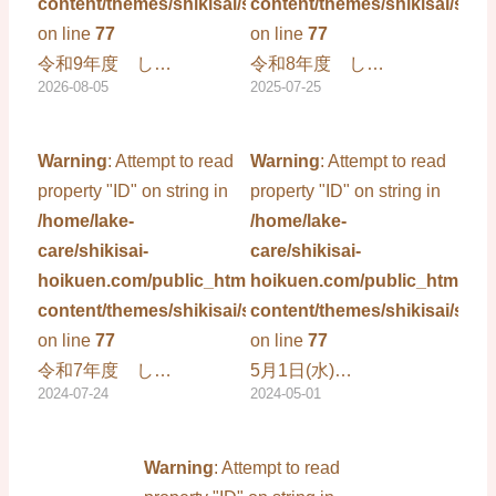
content/themes/shikisai/single.php
content/themes/shikisai/sing
on line
77
on line
77
令和9年度 し…
令和8年度 し…
2026-08-05
2025-07-25
Warning
: Attempt to read
Warning
: Attempt to read
property "ID" on string in
property "ID" on string in
/home/lake-
/home/lake-
care/shikisai-
care/shikisai-
hoikuen.com/public_html/wp-
hoikuen.com/public_html/wp
content/themes/shikisai/single.php
content/themes/shikisai/sing
on line
77
on line
77
令和7年度 し…
5月1日(水)…
2024-07-24
2024-05-01
Warning
: Attempt to read