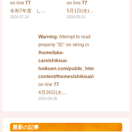
on line
77
on line
77
令和7年度 し…
5月1日(水)…
2024-07-24
2024-05-01
Warning
: Attempt to read
property "ID" on string in
/home/lake-
care/shikisai-
hoikuen.com/public_html/wp-
content/themes/shikisai/single.php
on line
77
4月26日(火…
2024-04-26
最新の記事