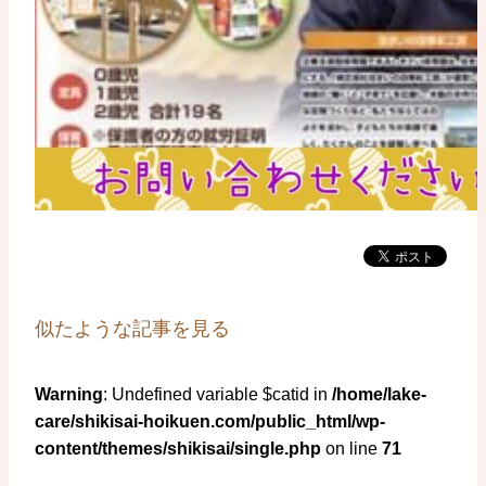
似たような記事を見る
Warning
: Undefined variable $catid in
/home/lake-
care/shikisai-hoikuen.com/public_html/wp-
content/themes/shikisai/single.php
on line
71