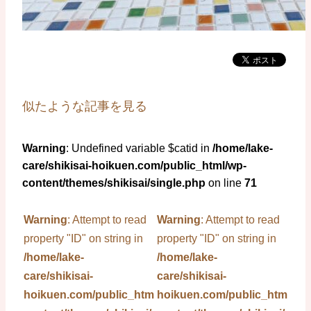
似たような記事を見る
Warning
: Undefined variable $catid in
/home/lake-
care/shikisai-hoikuen.com/public_html/wp-
content/themes/shikisai/single.php
on line
71
Warning
: Attempt to read
Warning
: Attempt to read
property "ID" on string in
property "ID" on string in
/home/lake-
/home/lake-
care/shikisai-
care/shikisai-
hoikuen.com/public_html/wp-
hoikuen.com/public_html/wp