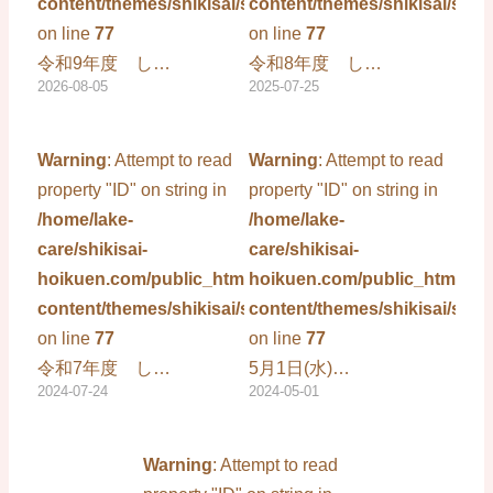
content/themes/shikisai/single.php
content/themes/shikisai/sing
on line
77
on line
77
令和9年度 し…
令和8年度 し…
2026-08-05
2025-07-25
Warning
: Attempt to read
Warning
: Attempt to read
property "ID" on string in
property "ID" on string in
/home/lake-
/home/lake-
care/shikisai-
care/shikisai-
hoikuen.com/public_html/wp-
hoikuen.com/public_html/wp
content/themes/shikisai/single.php
content/themes/shikisai/sing
on line
77
on line
77
令和7年度 し…
5月1日(水)…
2024-07-24
2024-05-01
Warning
: Attempt to read