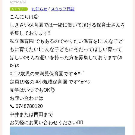
2023-02-14
お知らせ
/
スタッフ日誌
カテゴリー
こんにちは😊
しきさい保育園では一緒に働いて頂ける保育士さんを
募集しております❗️
私立保育園 でもあるのでやりたい保育を❗️こんな子ど
もに育てたい❗️こんな子どもにそだってほしい育って
ほしい❗️そんな想いを持った方を募集しております(૭
ᐕ)૭
0.1.2歳児の未満児保育園です🍀*゜
定員19名の #小規模保育園 です^ᴥ^♡
見学はいつでもOK👌
お問い合わせは
📞 0748780120
中井または西田まで
お気軽にお問い合わせください🙇‍♀️