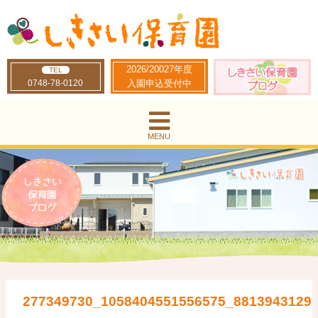
2026/20027年度
TEL
0748-78-0120
入園申込受付中
MENU
277349730_1058404551556575_8813943129