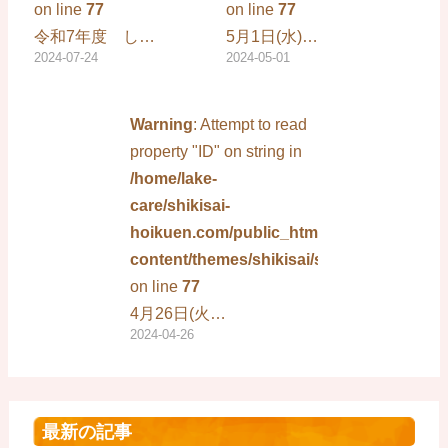
on line
77
on line
77
令和7年度 し…
5月1日(水)…
2024-07-24
2024-05-01
Warning
: Attempt to read
property "ID" on string in
/home/lake-
care/shikisai-
hoikuen.com/public_html/wp-
content/themes/shikisai/single.php
on line
77
4月26日(火…
2024-04-26
最新の記事