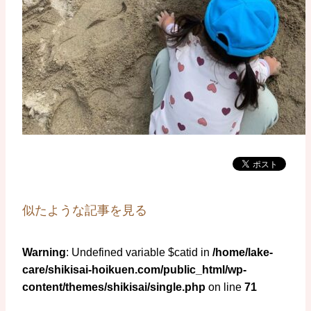
似たような記事を見る
Warning
: Undefined variable $catid in
/home/lake-
care/shikisai-hoikuen.com/public_html/wp-
content/themes/shikisai/single.php
on line
71