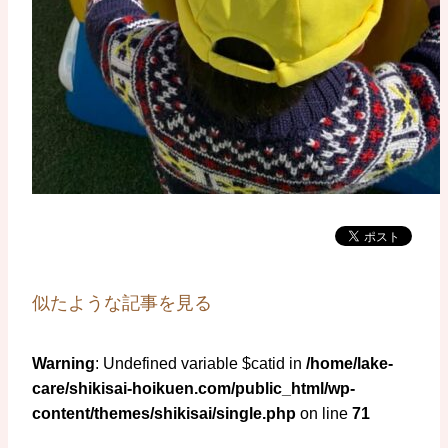
似たような記事を見る
Warning
: Undefined variable $catid in
/home/lake-
care/shikisai-hoikuen.com/public_html/wp-
content/themes/shikisai/single.php
on line
71