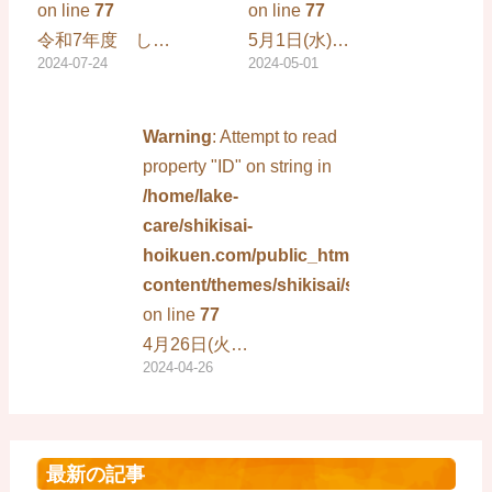
on line
77
on line
77
令和7年度 し…
5月1日(水)…
2024-07-24
2024-05-01
Warning
: Attempt to read
property "ID" on string in
/home/lake-
care/shikisai-
hoikuen.com/public_html/wp-
content/themes/shikisai/single.php
on line
77
4月26日(火…
2024-04-26
最新の記事