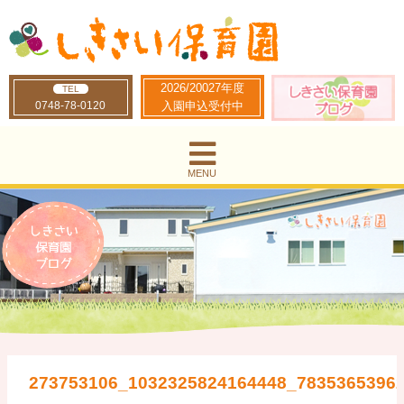
2026/20027年度
TEL
0748-78-0120
入園申込受付中
MENU
273753106_1032325824164448_7835365396